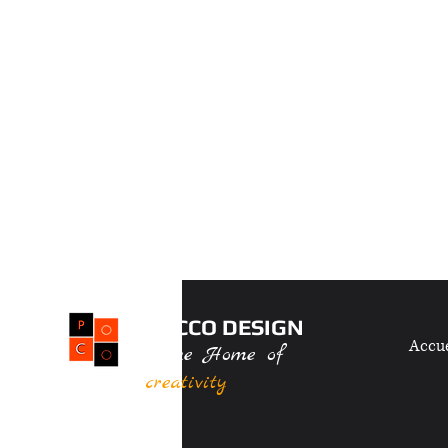
POCCO DESIGN
Accue
the Home of
creativity