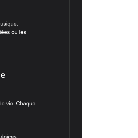
musique.
iées ou les 
e 
de vie. Chaque 
épices, 