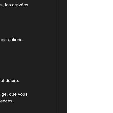
, les arrivées 
ues options 
et désiré.
eige, que vous 
dences.