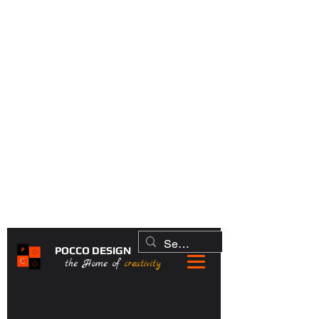
POCCO DESIGN
the Home of
creativity