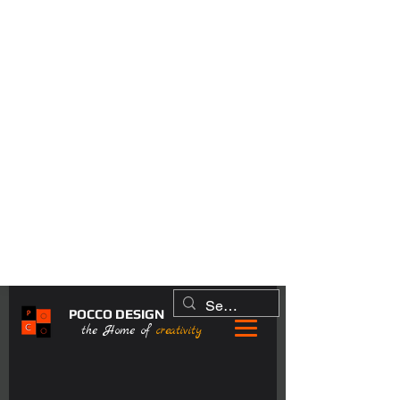
POCCO DESIGN
the Home of
creativity