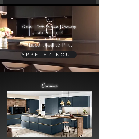
|
|
Cuisine
Salle de Bain
Dressing
sur-mesure
au meilleur
Rapport Qualité-Prix .
APPELEZ-NOUS
Cuisine